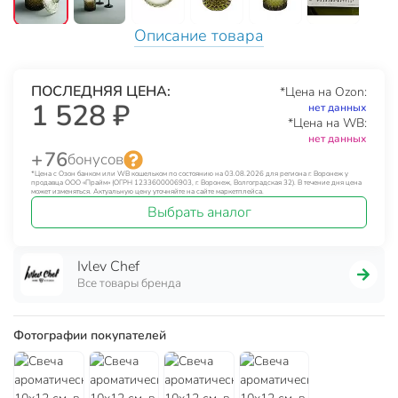
Описание товара
ПОСЛЕДНЯЯ ЦЕНА:
*Цена на Ozon:
1 528 ₽
нет данных
*Цена на WB:
нет данных
+ 76
бонусов
*Цена с Озон банком или WB кошельком по состоянию на 03.08.2026 для региона г. Воронеж у
продавца ООО «Прайм» (ОГРН 1233600006903, г. Воронеж, Волгоградская 32). В течение дня цена
может изменяться. Актуальную цену уточняйте на сайте маркетплейса.
Выбрать аналог
Ivlev Chef
Все товары бренда
Фотографии покупателей