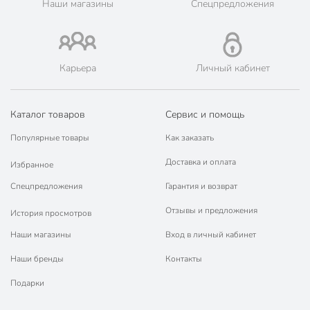
Наши магазины
Спецпредложения
Аромат
пачули
ароматический
Тип свечи
декоративный
Карьера
Личный кабинет
в стакане
Форма свечи
круглый
Вид фитиля
хлопковый
Каталог товаров
Сервис и помощь
Состав свечи
парафин
Популярные товары
Как заказать
Доставка и оплата
Артикул производителя
844-122
Избранное
Спецпредложения
Гарантия и возврат
Вес в упаковке
720 г
Отзывы и предложения
История просмотров
Габариты упаковки
14 x 9 x 9 см
Наши магазины
Вход в личный кабинет
Наши бренды
Контакты
Подарки