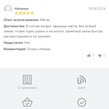
Высота, см
10 см
Наталья
05.06.2024
Диаметр, см
12 см
Количество в упаковке, шт
1 шт
Опыт использования:
Месяц
Достоинства:
В состав входит эфирные масла, без всякой
Бренд
Ivlev Chef
химии, пламя горит ровно и не коптит, приятный запах быстро
распространяется по комнате
Страна производства
Турция
Недостатки:
Нет
Цвет
зеленый
Комментарий:
Очень стойкая
Новый год
0
0
День Рождения
Праздники
8 Марта
14 февраля
Пасха
с крышкой
О компании
Блог
с подсвечником
Особенности
подарочная
упаковка