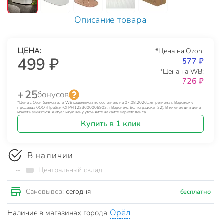
Описание товара
ЦЕНА:
*Цена на Ozon:
499 ₽
577 ₽
*Цена на WB:
726 ₽
+ 25
бонусов
*Цена с Озон банком или WB кошельком по состоянию на 07.08.2026 для региона г. Воронеж у
продавца ООО «Прайм» (ОГРН 1233600006903, г. Воронеж, Волгоградская 32). В течение дня цена
может изменяться. Актуальную цену уточняйте на сайте маркетплейса.
Купить в 1 клик
В наличии
~
Центральный склад
сегодня
Самовывоз:
бесплатно
Орёл
Наличие в магазинах города