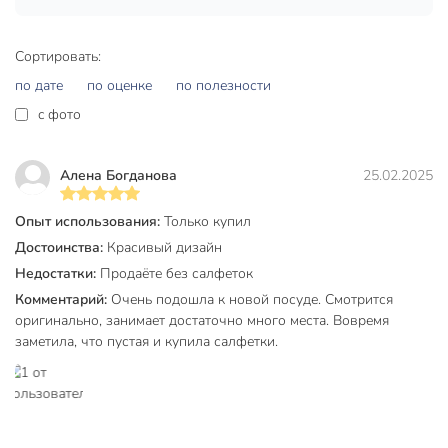
Техническая информация
Высота, см
10.7 см
Сортировать:
Ширина, см
13.6 см
по дате
по оценке
по полезности
c фото
Длина, см
25.5 см
Страна производства
Китай
Алена Богданова
25.02.2025
Материал
пластик
Опыт использования:
Только купил
Цвет
белый
Достоинства:
Красивый дизайн
Артикул производителя
Y4-8390
Недостатки:
Продаёте без салфеток
Комментарий:
Очень подошла к новой посуде. Смотрится
Вес в упаковке
355 г
оригинально, занимает достаточно много места. Вовремя
Габариты упаковки
12 x 14 x 24 см
заметила, что пустая и купила салфетки.