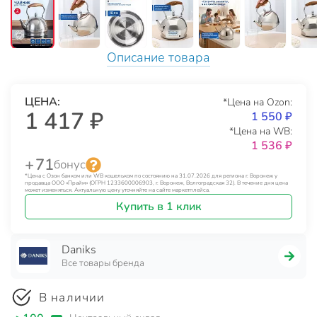
Описание товара
ЦЕНА:
*Цена на Ozon:
1 417 ₽
1 550 ₽
*Цена на WB:
1 536 ₽
+ 71
бонус
*Цена с Озон банком или WB кошельком по состоянию на 31.07.2026 для региона г. Воронеж у
продавца ООО «Прайм» (ОГРН 1233600006903, г. Воронеж, Волгоградская 32). В течение дня цена
может изменяться. Актуальную цену уточняйте на сайте маркетплейса.
Купить в 1 клик
Daniks
Все товары бренда
В наличии