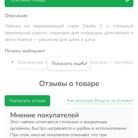
Описание товара
Описание
Чайник из нержавеющей стали Daniks 2 л: стильный
зеркальный корпус, подходит для индукции, долговечен и
легко моется — решение для дома и дачи.
Почему выбирают:
Зеркальная полировка и капсульное дно — быстрый
Показать ещё
нагрев и современный вид
Объем 2 литра, термоизолированная ручка из
Отзывы о товаре
нержавеющей стали — служит дольше, не
нагревается
Написать отзыв
Универсальность: совместим с индукционными,
Как получить бонусы за отзывы?
газовыми, стеклокерамическими, электрическими
Мнение покупателей
плитами — идеален для дома, дачи или в подарок
Этот чайник отличается стильным и аккуратным
Чайник Daniks из нержавеющей стали — это практичный
дизайном, быстро нагревается и удобен в использовании.
выбор для тех, кто ищет недорогой, но надежный чайник
При этом, многие покупатели отмечают, что при