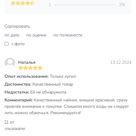
по доступной цене. Закажите сейчас — гарантия 12
1
2%
месяцев и быстрая доставка!
Частые вопросы:
Сортировать:
Для каких плит подходит этот чайник?
по дате
по оценке
по полезности
Чайник Daniks GS-04427A-2 совместим с индукционными,
c фото
газовыми, электрическими, галогеновыми и
стеклокерамическими плитами благодаря капсульному
дну.
Наталья
13.12.2024
Можно ли мыть чайник в посудомоечной машине?
Опыт использования:
Только купил
Да, корпус из нержавеющей стали и отсутствие эмали
Достоинства:
Качественный товар
позволяют безопасно мыть чайник в посудомоечной
Недостатки:
Её не обнаружила
машине — это экономит время и силы.
Комментарий:
Качественный чайник, внешне красивый, сразу
привлёк внимание к покупке. Слишком много воды не следует
Какой объём у чайника и есть ли у него свисток?
лить можно обжечься. Рекомендуется!
Объём чайника — 2 литра, свистка нет, что облегчает уход
и делает его удобным для быстрого кипячения воды.