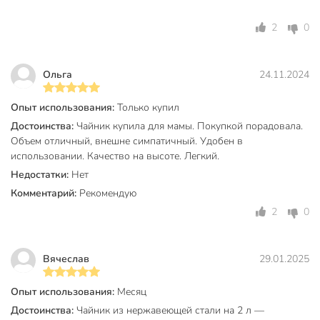
Вы можете приобрести «Чайник нержавеющая сталь, 2 л,
зеркальный, нержавеющая сталь, Daniks, индукция, GS-
2
0
04427A-2» и другие товары в нашем интернет-магазине в
Орле по низким ценам и с бесплатным самовывозом.
Ольга
24.11.2024
Техническая информация
Диаметр дна, см
16 см
Опыт использования:
Только купил
Достоинства:
Чайник купила для мамы. Покупкой порадовала.
Объем, л
2 л
Объем отличный, внешне симпатичный. Удобен в
использовании. Качество на высоте. Легкий.
Бренд
Daniks
Недостатки:
Нет
Страна производства
Китай
Комментарий:
Рекомендую
нержавеющая
2
0
Материал корпуса
сталь
без
Вячеслав
29.01.2025
Эмалированное покрытие
эмалированного
покрытия
Опыт использования:
Месяц
Особенности
недорогой
Достоинства:
Чайник из нержавеющей стали на 2 л —