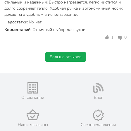
стильный и надежный! Быстро нагревается, легко чистится и
Со свистком
без свистка
долго сохраняет тепло. Удобная ручка и эргономичный носик
делают его удобным в использовании.
с
Недостатки:
Их нет
Термоизолированная ручка
термоизолированной
Комментарий:
Отличный выбор для кухни!
ручкой
1
0
Тип полировки
зеркальный
нержавеющая
Материал ручки
Больше отзывов
сталь
с капсульным
Тип дна
дном
Декор
без рисунков
Цвет
серебристый
О компании
Блог
для газовых плит
для галогеновых
конфорок
Наши магазины
Спецпредложения
для индукционных