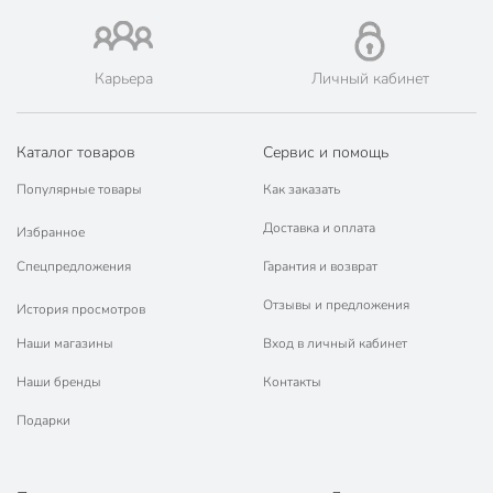
плит
Совместимые плиты
для
стеклокерамических
Карьера
Личный кабинет
плит
для электрических
плит
Каталог товаров
Сервис и помощь
без фильтра в
Фильтр в носике
Популярные товары
Как заказать
носике
Доставка и оплата
Избранное
Артикул производителя
GS-04427A-2
Спецпредложения
Гарантия и возврат
Гарантия производителя, мес
12
Отзывы и предложения
История просмотров
Вес в упаковке
645 г
Наши магазины
Вход в личный кабинет
Габариты упаковки
15 x 18 x 19 см
Наши бренды
Контакты
Подарки