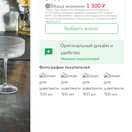
1 300 ₽
Ваша экономия:
*Цена с Озон банком или WB кошельком по состоянию на
01.08.2026 для региона г. Воронеж у продавца ООО «Прайм»
(ОГРН 1233600006903, г. Воронеж, Волгоградская 32). В течение
дня цена может изменяться. Актуальную цену уточняйте на сайте
маркетплейса.
Выбрать аналог
Оригинальный дизайн и
удобство
Мнение покупателей
Фотографии покупателей