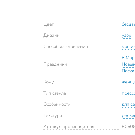
Цвет
бесцв
Дизайн
узор
Способ изготовления
маши
8 Мар
Праздники
Новый
Пасха
Кому
женщ
Тип стекла
пресс
Особенности
для с
Текстура
рель
Артикул производителя
B060