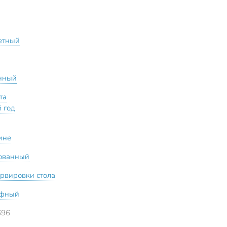
етный
нный
та
 год
ине
ованный
ервировки стола
ефный
696