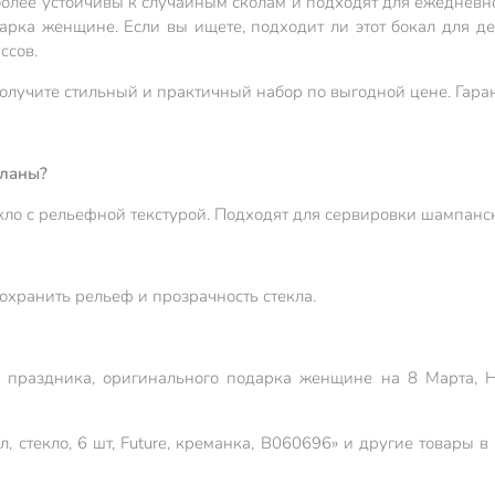
и более устойчивы к случайным сколам и подходят для ежедневн
рка женщине. Если вы ищете, подходит ли этот бокал для д
ссов.
лучите стильный и практичный набор по выгодной цене. Гарант
еланы?
ло с рельефной текстурой. Подходят для сервировки шампанско
охранить рельеф и прозрачность стекла.
 праздника, оригинального подарка женщине на 8 Марта, Н
, стекло, 6 шт, Future, креманка, B060696» и другие товары 